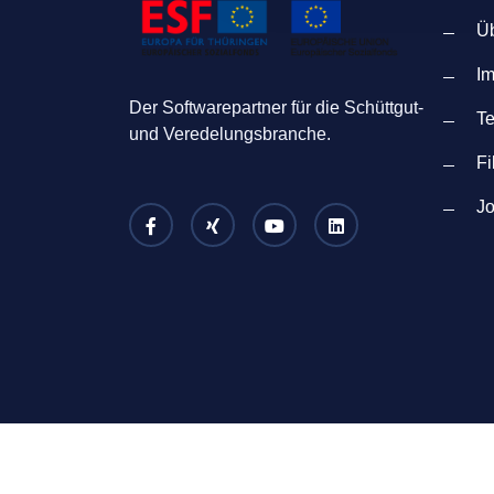
Ü
I
Der Softwarepartner für die Schüttgut-
T
und Veredelungsbranche.
Fi
Jo
Copyright © PRAXIS EDV Betriebswirtschaft- 