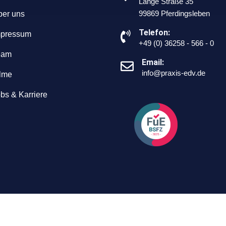
Lange Straße 35
99869 Pferdingsleben
ber uns
Telefon:
mpressum
+49 (0) 36258 - 566 - 0
eam
Email:
info@praxis-edv.de
lme
bs & Karriere
und Software-Entwicklung AG