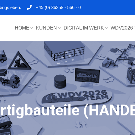
dingsleben.
+49 (0) 36258 - 566 - 0
HOME
KUNDEN
DIGITAL IM WERK
WDV2026
ertigbauteile (HAND