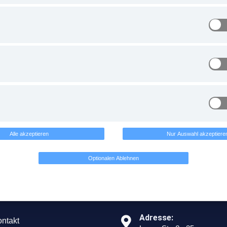
Haben Sie Fragen ?
KONTAKTIEREN SIE UNS
Alle akzeptieren
Nur Auswahl akzeptiere
Optionalen Ablehnen
tige Links
Unternehmen Info
Adresse:
ntakt