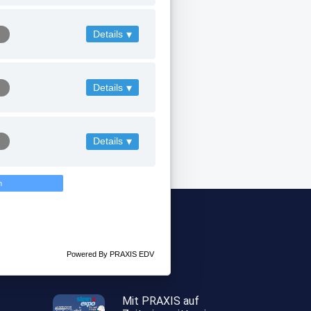
Details
▾
Details
▾
Details
▾
n
Powered By PRAXIS EDV
Letzte Posts
Mit PRAXIS auf