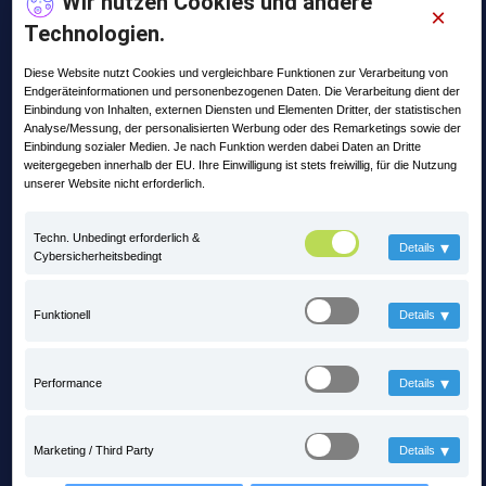
Wir nutzen Cookies und andere
×
Technologien.
Unternehmen Info
Diese Website nutzt Cookies und vergleichbare Funktionen zur Verarbeitung von
Endgeräteinformationen und personenbezogenen Daten. Die Verarbeitung dient der
Adresse:
Einbindung von Inhalten, externen Diensten und Elementen Dritter, der statistischen
Lange Straße 35
Analyse/Messung, der personalisierten Werbung oder des Remarketings sowie der
99869 Pferdingsleben
Einbindung sozialer Medien. Je nach Funktion werden dabei Daten an Dritte
weitergegeben innerhalb der EU. Ihre Einwilligung ist stets freiwillig, für die Nutzung
Telefon:
unserer Website nicht erforderlich.
+49 (0) 36258 - 566 - 0
Techn. Unbedingt erforderlich &
▾
Email:
Details
Cybersicherheitsbedingt
info@praxis-edv.de
▾
Funktionell
Details
▾
Performance
Details
▾
Marketing / Third Party
Details