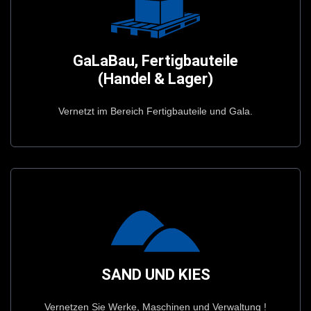
Prospekt Anschauen
Vernetzt im Bereich Fertigbauteile und Gala.
GaLaBau, Fertigbauteile
(Handel & Lager)
(Handel & Lager)
GaLaBau, Fertigbauteile
Vernetzt im Bereich Fertigbauteile und Gala.
Prospekt Anschauen
SAND UND KIES
Vernetzen Sie Werke, Maschinen und Verwaltung !
SAND UND KIES
Vernetzen Sie Werke, Maschinen und Verwaltung !