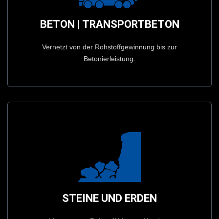
Betonierleistung.
BETON | TRANSPORTBETON
Vernetzt von der Rohstoffgewinnung bis zur
BETON | TRANSPORTBETON
Vernetzt von der Rohstoffgewinnung bis zur
Betonierleistung.
Prospekt Anschauen
Vernetzt von Rohstoff bis zum Kunden.
STEINE UND ERDEN
STEINE UND ERDEN