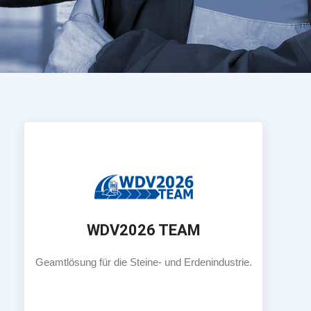
Mehr Info
Rohstoffindustrie.
WDV2026 TEAM
Gesamtlösung für die mineralische
Geamtlösung für die Steine- und Erdenindustrie.
WDV2026 TEAM