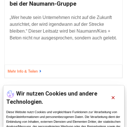
pe
Rohstoffwerke
cht auf die Zukunft
Der elektronische Lieferschein 
 auf der Strecke
dem Rohstoffwerk in erster Linie
 bei Naumann/Kies +
der manuellen Bearbeitung der 
 sondern auch gelebt.
Die Cloud Bau-ELSE bündelt all
Die Daten liegen verschlüsselt 
au-ELSE.
Mehr Info & Teilen
Wir nutzen Cookies und andere
×
Technologien.
Diese Website nutzt Cookies und vergleichbare Funktionen zur Verarbeitung von
Endgeräteinformationen und personenbezogenen Daten. Die Verarbeitung dient der
Einbindung von Inhalten, externen Diensten und Elementen Dritter, der statistischen
Analyse/Messung, der personalisierten Werbung oder des Remarketings sowie der