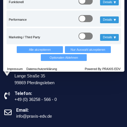
Impressum
▾
Funktionell
Details
Team
▾
Performance
Details
Filme
Jobs & Karriere
▾
Marketing / Third Party
Details
Alle akzeptieren
Nur Auswahl akzeptieren
Unternehmen Info
Optionalen Ablehnen
Impressum
Datenschutzerklärung
Powered By PRAXIS EDV
Adresse:
Lange Straße 35
99869 Pferdingsleben
Telefon:
+49 (0) 36258 - 566 - 0
Email:
info@praxis-edv.de