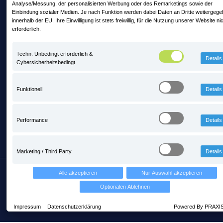
Analyse/Messung, der personalisierten Werbung oder des Remarketings sowie der
Einbindung sozialer Medien. Je nach Funktion werden dabei Daten an Dritte weitergeg
Mit PRAXIS auf Zeitreise mitten im
innerhalb der EU. Ihre Einwilligung ist stets freiwillig, für die Nutzung unserer Website ni
erforderlich.
Steinbruch - steinexpo 2026
13. Mai 2026 11:56
Techn. Unbedingt erforderlich &
Details
Cybersicherheitsbedingt
PRAXIS ist neues Fördermitglied im BIV
Bayern
Funktionell
Details
3. Februar 2026 10:24
Performance
Details
Marketing / Third Party
Details
Copyright © PRAXIS EDV Betriebswirtschaft- und
Alle akzeptieren
Nur Auswahl akzeptieren
Software-Entwicklung AG
Optionalen Ablehnen
Über uns
AGB
Datenschutz
Impressum
Datenschutzerklärung
Powered By PRAXI