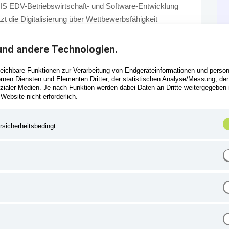
S EDV-Betriebswirtschaft- und Software-Entwicklung
t die Digitalisierung über Wettbewerbsfähigkeit
aft“ endgültig ausgedient hat.
und andere Technologien.
EBV) ist seit einiger Zeit in Kraft. Wie fällt Ihr Fazit
leichbare Funktionen zur Verarbeitung von Endgeräteinformationen und perso
ernen Diensten und Elementen Dritter, der statistischen Analyse/Messung, de
aler Medien. Je nach Funktion werden dabei Daten an Dritte weitergegeben in
 man abheftet und vergisst. Sie ist ein echter
 Website nicht erforderlich.
toffbranche. Zum ersten Mal gibt es ...
rsicherheitsbedingt
(current)
…
49
50
51
52
53
54
55
56
57
…