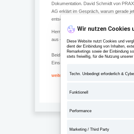
Dokumentation. David Schmidt von PRAXI
AG erklärt im Gespräch, warum gerade jetz
entscheidet – und warum die „Zettelwirtsch
Wir nutzen Cookies 
Herr Schmidt, die Ersatzbaustoffverordnung (
aus – Last oder Chance?
Diese Website nutzt Cookies und verg
dient der Einbindung von Inhalten, ext
Remarketings sowie der Einbindung sozi
Beides. Die EBV ist kein Gesetzestext, den
stets freiwillig, für die Nutzung unserer
Einschnitt – für die gesamte Bau- und Rohs
Techn. Unbedingt erforderlich & Cybe
weiterlesen
Funktionell
Performance
Marketing / Third Party
<<