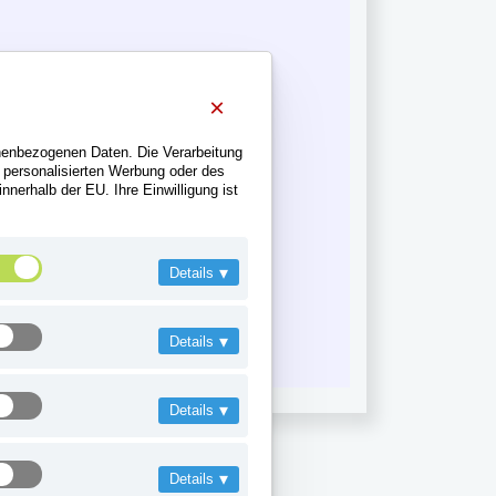
×
nenbezogenen Daten. Die Verarbeitung
r personalisierten Werbung oder des
nerhalb der EU. Ihre Einwilligung ist
▾
Details
▾
Details
▾
Details
▾
Details
>>