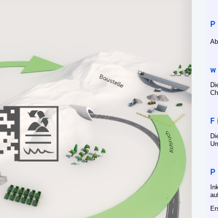
P
Ab
w
Di
Ch
F
Di
Um
P
In
au
Er