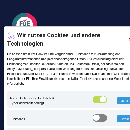
Wir nutzen Cookies und andere
Technologien.
Diese Website nutzt Cookies und vergleichbare Funktionen zur Verarbeitung von
Endgeräteinformationen und personenbezogenen Daten. Die Verarbeitung dient der
Letzte Posts
Einbindung von Inhalten, externen Diensten und Elementen Dritter, der statistischen
Analyse/Messung, der personalisierten Werbung oder des Remarketings sowie der
Einbindung sozialer Medien. Je nach Funktion werden dabei Daten an Dritte weitergeg
Mit PRAXIS auf Zeitreise mitten im
innerhalb der EU. Ihre Einwilligung ist stets freiwillig, für die Nutzung unserer Website ni
Steinbruch - steinexpo 2026
erforderlich.
13. Mai 2026 11:56
Techn. Unbedingt erforderlich &
Details
Cybersicherheitsbedingt
PRAXIS ist neues Fördermitglied im BIV
Bayern
Funktionell
Details
3. Februar 2026 10:24