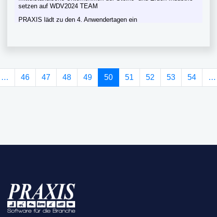
setzen auf WDV2024 TEAM
PRAXIS lädt zu den 4. Anwendertagen ein
(current)
…
46
47
48
49
50
51
52
53
54
…