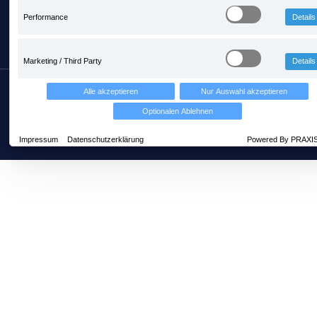
Performance
Details
Marketing / Third Party
Details
Copyright © PRAXIS EDV Betriebswirtschaft- und
Alle akzeptieren
Nur Auswahl akzeptieren
Software-Entwicklung AG
Optionalen Ablehnen
Über uns
AGB
Datenschutz
Impressum
Datenschutzerklärung
Powered By PRAXI